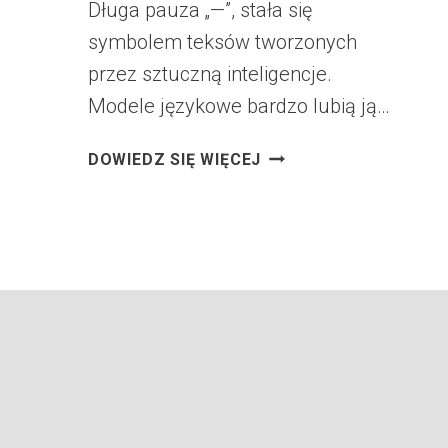
Długa pauza „—”, stała się
symbolem teksów tworzonych
przez sztuczną inteligencje.
Modele językowe bardzo lubią ją…
DŁUGA
DOWIEDZ SIĘ WIĘCEJ
PAUZA
I
SZTUCZNA
INTELIGENCJA
—
O
CO
W
TYM
NAPRAWDĘ
CHODZI?