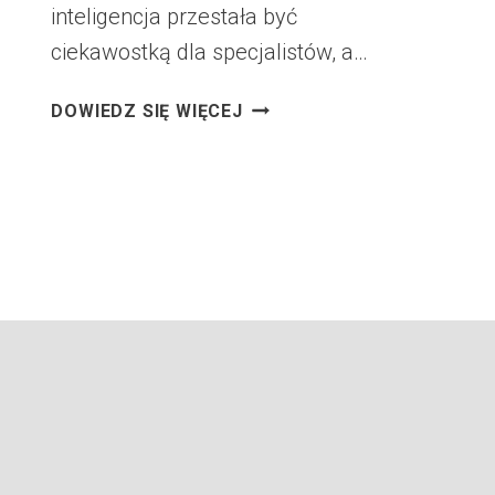
inteligencja przestała być
ciekawostką dla specjalistów, a…
SZTUCZNA
DOWIEDZ SIĘ WIĘCEJ
INTELIGENCJA
I
MIT
TECHNOFEUDALIZMU.