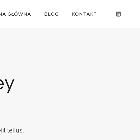
NA GŁÓWNA
BLOG
KONTAKT
ey
it tellus,