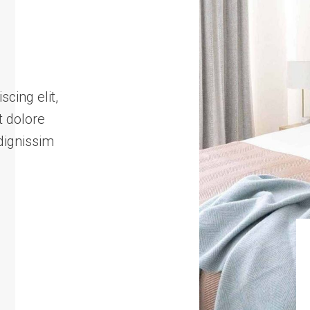
cing elit,
t dolore
dignissim