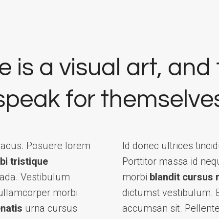
 is a visual art, and
speak for themselve
 lacus. Posuere lorem
Id donec ultrices tinci
i tristique
Porttitor massa id ne
ada. Vestibulum
morbi
blandit cursus 
 ullamcorper morbi
dictumst vestibulum. El
natis
urna cursus
accumsan sit. Pellen