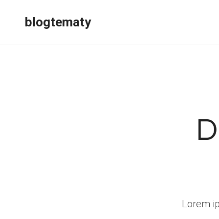
Przejdź
blogtematy
do
treści
D
Lorem ips