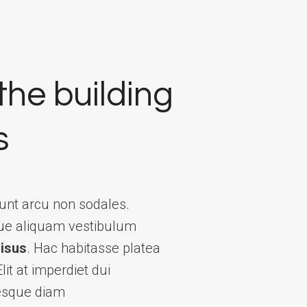
 the building
s
dunt arcu non sodales.
que aliquam vestibulum
risus
. Hac habitasse platea
it at imperdiet dui
tesque diam